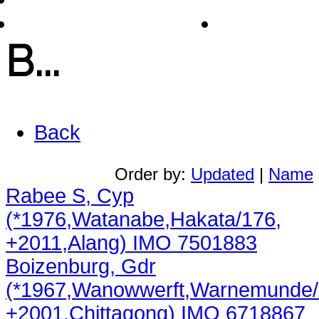
Chinese Shipphotos
Links
B...
Back
Order by:
Updated
|
Name
Rabee S, Cyp
(*1976,Watanabe,Hakata/176,
+2011,Alang) IMO 7501883
Boizenburg, Gdr
(*1967,Wanowwerft,Warnemunde/
+2001,Chittagong) IMO 6718867