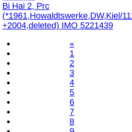
Bi Hai 2, Prc
(*1961,Howaldtswerke,DW,Kiel/11
+2004,deleted) IMO 5221439
«
1
2
3
4
5
6
7
8
9