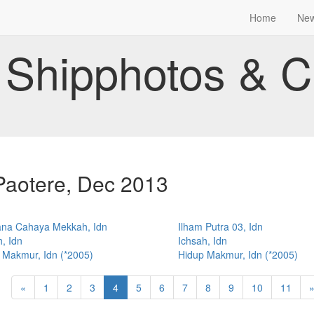
Home
Ne
Shipphotos & C
aotere, Dec 2013
na Cahaya Mekkah, Idn
Ilham Putra 03, Idn
, Idn
Ichsah, Idn
 Makmur, Idn (*2005)
Hidup Makmur, Idn (*2005)
«
1
2
3
4
5
6
7
8
9
10
11