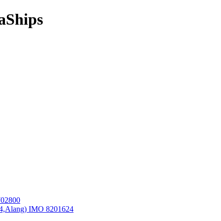
aShips
702800
24,Alang) IMO 8201624