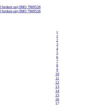
010 broken up) IMO 7909528
010 broken up) IMO 7909528
«
1
2
3
4
5
6
7
8
9
10
11
12
13
14
15
16
17