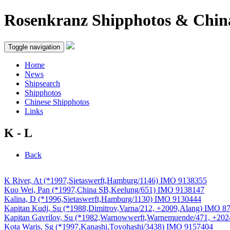
Rosenkranz Shipphotos & Chin
Toggle navigation
Home
News
Shipsearch
Shipphotos
Chinese Shipphotos
Links
K - L
Back
K River, At (*1997,Sietaswerft,Hamburg/1146) IMO 9138355
Kuo Wei, Pan (*1997,China SB,Keelung/651) IMO 9138147
Kalina, D (*1996,Sietaswerft,Hamburg/1130) IMO 9130444
Kapitan Kudj, Su (*1988,Dimitrov,Varna/212, +2009,Alang) IMO 8
Kapitan Gavrilov, Su (*1982,Warnowwerft,Warnemuende/471, +20
Kota Waris, Sg (*1997,Kanashi,Toyohashi/3438) IMO 9157404