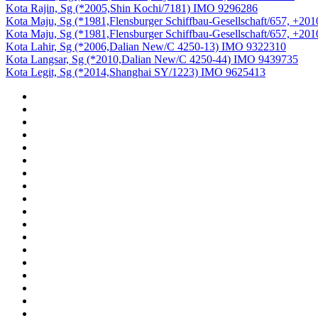
Kota Rajin, Sg (*2005,Shin Kochi/7181) IMO 9296286
Kota Maju, Sg (*1981,Flensburger Schiffbau-Gesellschaft/657, +2
Kota Maju, Sg (*1981,Flensburger Schiffbau-Gesellschaft/657, +2
Kota Lahir, Sg (*2006,Dalian New/C 4250-13) IMO 9322310
Kota Langsar, Sg (*2010,Dalian New/C 4250-44) IMO 9439735
Kota Legit, Sg (*2014,Shanghai SY/1223) IMO 9625413