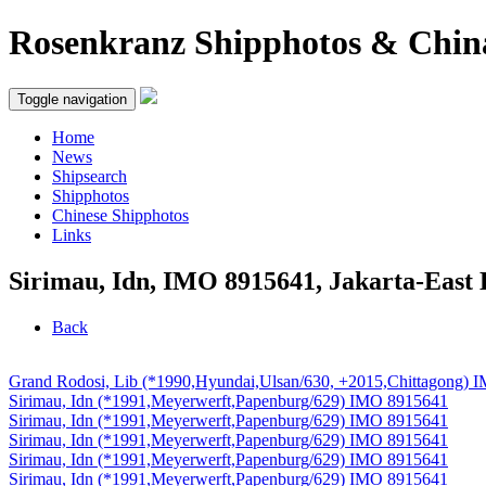
Rosenkranz Shipphotos & Chin
Toggle navigation
Home
News
Shipsearch
Shipphotos
Chinese Shipphotos
Links
Sirimau, Idn, IMO 8915641, Jakarta-East
Back
Grand Rodosi, Lib (*1990,Hyundai,Ulsan/630, +2015,Chittagong)
Sirimau, Idn (*1991,Meyerwerft,Papenburg/629) IMO 8915641
Sirimau, Idn (*1991,Meyerwerft,Papenburg/629) IMO 8915641
Sirimau, Idn (*1991,Meyerwerft,Papenburg/629) IMO 8915641
Sirimau, Idn (*1991,Meyerwerft,Papenburg/629) IMO 8915641
Sirimau, Idn (*1991,Meyerwerft,Papenburg/629) IMO 8915641