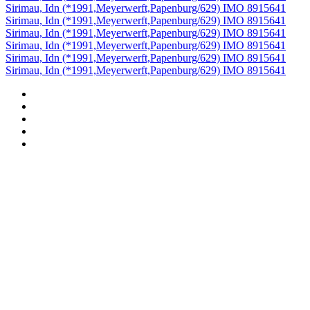
Sirimau, Idn (*1991,Meyerwerft,Papenburg/629) IMO 8915641
Sirimau, Idn (*1991,Meyerwerft,Papenburg/629) IMO 8915641
Sirimau, Idn (*1991,Meyerwerft,Papenburg/629) IMO 8915641
Sirimau, Idn (*1991,Meyerwerft,Papenburg/629) IMO 8915641
Sirimau, Idn (*1991,Meyerwerft,Papenburg/629) IMO 8915641
Sirimau, Idn (*1991,Meyerwerft,Papenburg/629) IMO 8915641